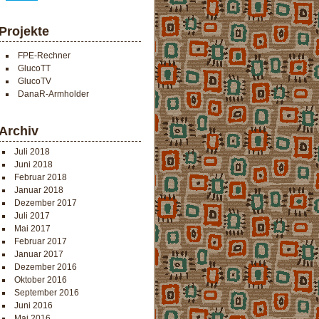
Projekte
FPE-Rechner
GlucoTT
GlucoTV
DanaR-Armholder
Archiv
Juli 2018
Juni 2018
Februar 2018
Januar 2018
Dezember 2017
Juli 2017
Mai 2017
Februar 2017
Januar 2017
Dezember 2016
Oktober 2016
September 2016
Juni 2016
Mai 2016