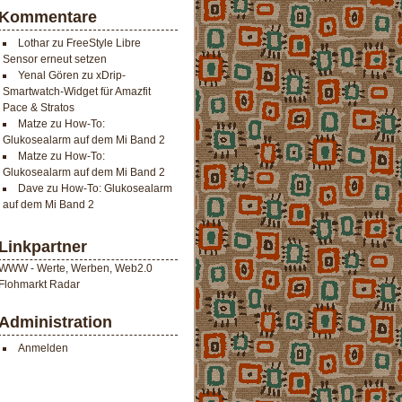
Kommentare
Lothar
zu
FreeStyle Libre
Sensor erneut setzen
Yenal Gören
zu
xDrip-
Smartwatch-Widget für Amazfit
Pace & Stratos
Matze
zu
How-To:
Glukosealarm auf dem Mi Band 2
Matze
zu
How-To:
Glukosealarm auf dem Mi Band 2
Dave
zu
How-To: Glukosealarm
auf dem Mi Band 2
Linkpartner
WWW - Werte, Werben, Web2.0
Flohmarkt Radar
Administration
Anmelden