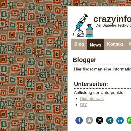
crazyinf
Der Diabetes Tech-Bl
Blog
Kontakt
News
Blogger
Hier findet man eine Informati
Unterseiten:
Auflistung der Unterpunkte:
Diabeteswelt
DIY