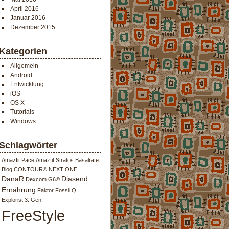
April 2016
Januar 2016
Dezember 2015
Kategorien
Allgemein
Android
Entwicklung
iOS
OS X
Tutorials
Windows
Schlagwörter
Amazfit Pace
Amazfit Stratos
Basalrate
Blog
CONTOUR® NEXT ONE
DanaR
Diasend
Dexcom G6®
Ernährung
Faktor
Fossil Q
Explorist 3. Gen.
FreeStyle