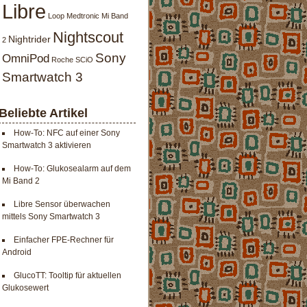
Libre
Loop
Medtronic
Mi Band
Nightscout
Nightrider
2
Sony
OmniPod
Roche
SCiO
Smartwatch 3
Beliebte Artikel
How-To: NFC auf einer Sony
Smartwatch 3 aktivieren
How-To: Glukosealarm auf dem
Mi Band 2
Libre Sensor überwachen
mittels Sony Smartwatch 3
Einfacher FPE-Rechner für
Android
GlucoTT: Tooltip für aktuellen
Glukosewert