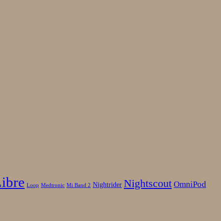
Libre
Nightscout
OmniPod
Nightrider
Loop
Medtronic
Mi Band 2