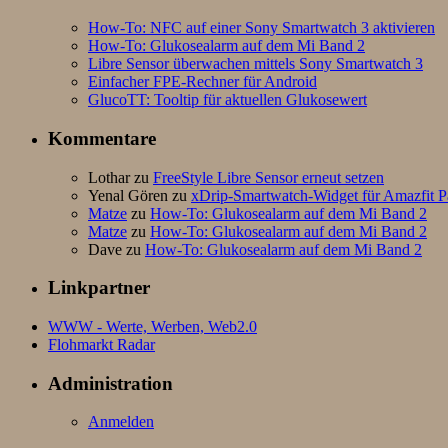
How-To: NFC auf einer Sony Smartwatch 3 aktivieren
How-To: Glukosealarm auf dem Mi Band 2
Libre Sensor überwachen mittels Sony Smartwatch 3
Einfacher FPE-Rechner für Android
GlucoTT: Tooltip für aktuellen Glukosewert
Kommentare
Lothar
zu
FreeStyle Libre Sensor erneut setzen
Yenal Gören
zu
xDrip-Smartwatch-Widget für Amazfit P
Matze
zu
How-To: Glukosealarm auf dem Mi Band 2
Matze
zu
How-To: Glukosealarm auf dem Mi Band 2
Dave
zu
How-To: Glukosealarm auf dem Mi Band 2
Linkpartner
WWW - Werte, Werben, Web2.0
Flohmarkt Radar
Administration
Anmelden