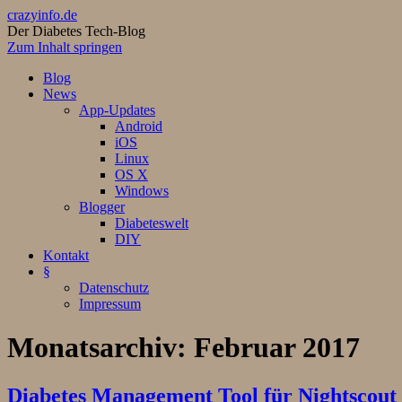
crazyinfo.de
Der Diabetes Tech-Blog
Zum Inhalt springen
Blog
News
App-Updates
Android
iOS
Linux
OS X
Windows
Blogger
Diabeteswelt
DIY
Kontakt
§
Datenschutz
Impressum
Monatsarchiv:
Februar 2017
Diabetes Management Tool für Nightscout