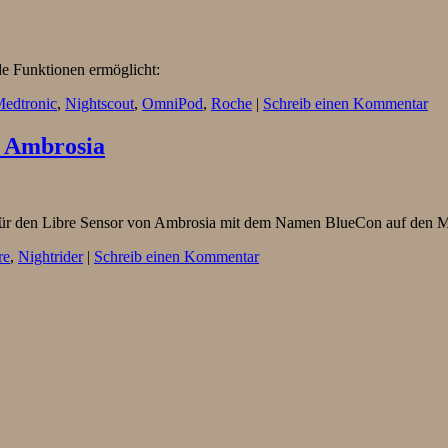
e Funktionen ermöglicht:
edtronic
,
Nightscout
,
OmniPod
,
Roche
|
Schreib einen Kommentar
n Ambrosia
 für den Libre Sensor von Ambrosia mit dem Namen BlueCon auf den M
re
,
Nightrider
|
Schreib einen Kommentar