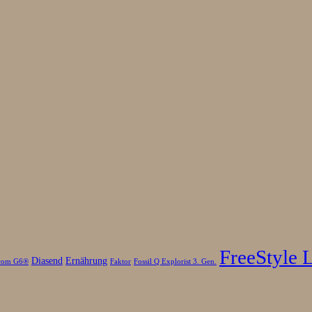
FreeStyle 
Diasend
Ernährung
com G6®
Faktor
Fossil Q Explorist 3. Gen.