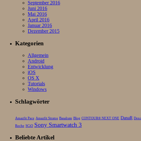
September 2016
Juni 2016
Mai 2016
April 2016
Januar 2016
Dezember 2015
Kategorien
Allgemein
Android
Entwicklung
iOS
OS X
Tutorials
Windows
Schlagwörter
DanaR
Amazfit Pace
Amazfit Stratos
Basalrate
Blog
CONTOUR® NEXT ONE
Dex
Sony Smartwatch 3
Roche
SCiO
Beliebte Artikel